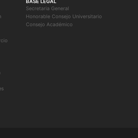
BASE LEGAL
Secretaria General
n
Honorable Consejo Universitario
Consejo Académico
rcio
a
es