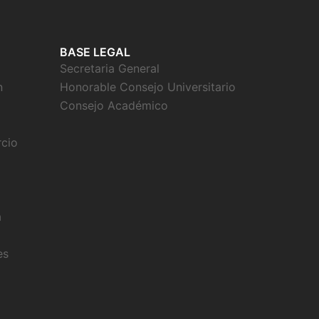
BASE LEGAL
Secretaria General
n
Honorable Consejo Universitario
Consejo Académico
rcio
a
es