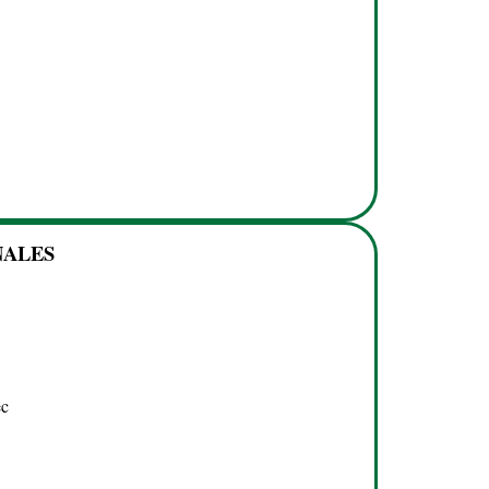
NALES
ec